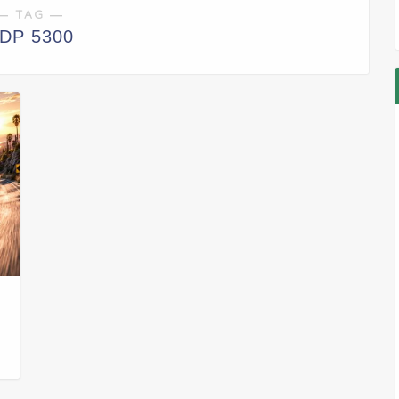
― TAG ―
DP 5300
日