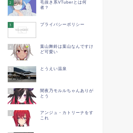
毛抜き系VTuberとは何
2
者？
プライバシーポリシー
3
葉山舞鈴は葉山なんですけ
4
ど可愛い
とうえい温泉
5
闇夜乃モルルちゃんありが
6
とう
アンジュ・カトリーナをす
7
これ