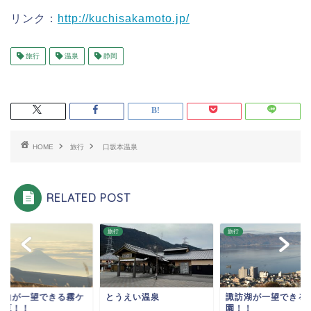
リンク：
http://kuchisakamoto.jp/
旅行
温泉
静岡
HOME
旅行
口坂本温泉
RELATED POST
旅行
旅行
士山が一望できる霧ケ
とうえい温泉
諏訪湖が一望できる
高原！！
園！！