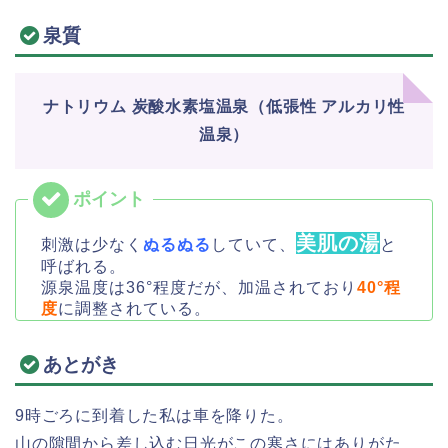
泉質
ナトリウム 炭酸水素塩温泉（低張性 アルカリ性
温泉）
美肌の湯
刺激は少なく
ぬるぬる
していて、
と
呼ばれる。
源泉温度は36°程度だが、加温されており
40°程
度
に調整されている。
あとがき
9時ごろに到着した私は車を降りた。
山の隙間から差し込む日光がこの寒さにはありがた