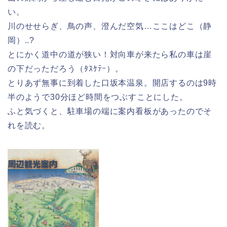
い。
川のせせらぎ、鳥の声、澄んだ空気…ここはどこ（静
岡）..?
とにかく道中の道が狭い！対向車が来たら私の車は崖
の下だっただろう（ﾀｽｹﾃｰ）。
とりあず無事に到着した口坂本温泉。開店するのは9時
半のようで30分ほど時間をつぶすことにした。
ふと気づくと、駐車場の端に案内看板があったのでそ
れを読む。