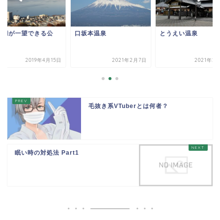
訪湖が一望できる公
口坂本温泉
とうえい温泉
！！
2019年4月15日
2021年2月7日
2021年2
毛抜き系VTuberとは何者？
眠い時の対処法 Part1