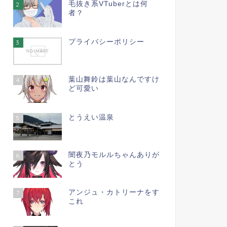
毛抜き系VTuberとは何
2
者？
プライバシーポリシー
3
葉山舞鈴は葉山なんですけ
4
ど可愛い
とうえい温泉
5
闇夜乃モルルちゃんありが
6
とう
アンジュ・カトリーナをす
7
これ