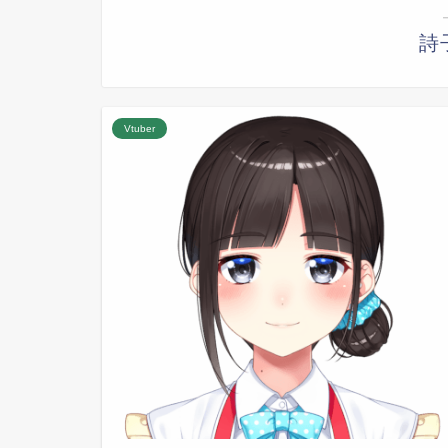
詩
Vtuber